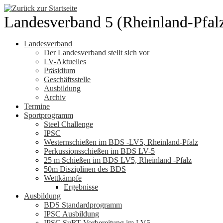
Zum
Inhalt
Landesverband 5 (Rheinland-Pfal
springen
Landesverband
Der Landesverband stellt sich vor
LV-Aktuelles
Präsidium
Geschäftsstelle
Ausbildung
Archiv
Termine
Sportprogramm
Steel Challenge
IPSC
Westernschießen im BDS -LV5, Rheinland-Pfalz
Perkussionsschießen im BDS LV-5
25 m Schießen im BDS LV5, Rheinland -Pfalz
50m Disziplinen des BDS
Wettkämpfe
Ergebnisse
Ausbildung
BDS Standardprogramm
IPSC Ausbildung
IPSC SuRT Vorbereitung im LV5