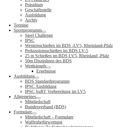
Präsidium
Geschäftsstelle
Ausbildung
Archiv
Termine
Sportprogramm
Steel Challenge
IPSC
Westernschießen im BDS -LV5, Rheinland-Pfalz
Perkussionsschießen im BDS LV-5
25 m Schießen im BDS LV5, Rheinland -Pfalz
50m Disziplinen des BDS
Wettkämpfe
Ergebnisse
Ausbildung
BDS Standardprogramm
IPSC Ausbildung
IPSC SuRT Vorbereitung im LV5
Allgemeines
Mitgliedschaft
Bundesverband (BDS)
Formulare
Mitgliedschaft – Formulare
Waffenbefürwortung