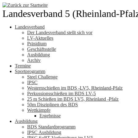
Zum
Inhalt
Landesverband 5 (Rheinland-Pfal
springen
Landesverband
Der Landesverband stellt sich vor
LV-Aktuelles
Präsidium
Geschäftsstelle
Ausbildung
Archiv
Termine
Sportprogramm
Steel Challenge
IPSC
Westernschießen im BDS -LV5, Rheinland-Pfalz
Perkussionsschießen im BDS LV-5
25 m Schießen im BDS LV5, Rheinland -Pfalz
50m Disziplinen des BDS
Wettkämpfe
Ergebnisse
Ausbildung
BDS Standardprogramm
IPSC Ausbildung
IPSC SuRT Vorbereitung im LV5