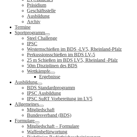
Präsidium
Geschäftsstelle
Ausbildung
Archiv
Termine
Sportprogramm
Steel Challenge
IPSC
Westernschießen im BDS -LV5, Rheinland-Pfalz
Perkussionsschießen im BDS LV-5
25 m Schießen im BDS LV5, Rheinland -Pfalz
50m Disziplinen des BDS
Wettkämpfe
Ergebnisse
Ausbildung
BDS Standardprogramm
IPSC Ausbildung
IPSC SuRT Vorbereitung im LV5
Allgemeines
Mitgliedschaft
Bundesverband (BDS)
Formulare
Mitgliedschaft – Formulare
Waffenbefürwortung