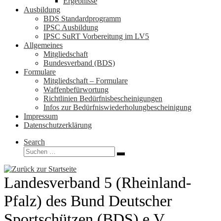
Ergebnisse
Ausbildung
BDS Standardprogramm
IPSC Ausbildung
IPSC SuRT Vorbereitung im LV5
Allgemeines
Mitgliedschaft
Bundesverband (BDS)
Formulare
Mitgliedschaft – Formulare
Waffenbefürwortung
Richtlinien Bedürfnisbescheinigungen
Infos zur Bedürfniswiederholungbescheinigung
Impressum
Datenschutzerklärung
Search
Suche
Suchen …
Landesverband 5 (Rheinland-
Pfalz) des Bund Deutscher
Sportschützen (BDS) e.V.