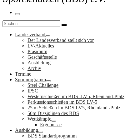
Menü
Suche
Suchen …
Landesverband
Der Landesverband stellt sich vor
LV-Aktuelles
Präsidium
Geschäftsstelle
Ausbildung
Archiv
Termine
Sportprogramm
Steel Challenge
IPSC
Westernschießen im BDS -LV5, Rheinland-Pfalz
Perkussionsschießen im BDS LV-5
25 m Schießen im BDS LV5, Rheinland -Pfalz
50m Disziplinen des BDS
Wettkämpfe
Ergebnisse
Ausbildung
BDS Standardprogramm