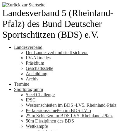
Zum
Inhalt
Landesverband 5 (Rheinland-
springen
Pfalz) des Bund Deutscher
Sportschützen (BDS) e.V.
Landesverband
Der Landesverband stellt sich vor
LV-Aktuelles
Präsidium
Geschäftsstelle
Ausbildung
Archiv
Termine
Sportprogramm
Steel Challenge
IPSC
Westernschießen im BDS -LV5, Rheinland-Pfalz
Perkussionsschießen im BDS LV-5
25 m Schießen im BDS LV5, Rheinland -Pfalz
50m Disziplinen des BDS
Wettkämpfe