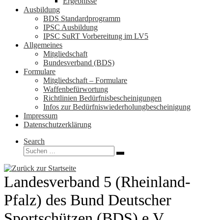
Ergebnisse
Ausbildung
BDS Standardprogramm
IPSC Ausbildung
IPSC SuRT Vorbereitung im LV5
Allgemeines
Mitgliedschaft
Bundesverband (BDS)
Formulare
Mitgliedschaft – Formulare
Waffenbefürwortung
Richtlinien Bedürfnisbescheinigungen
Infos zur Bedürfniswiederholungbescheinigung
Impressum
Datenschutzerklärung
Search
Suche
Suchen …
Landesverband 5 (Rheinland-
Pfalz) des Bund Deutscher
Sportschützen (BDS) e.V.