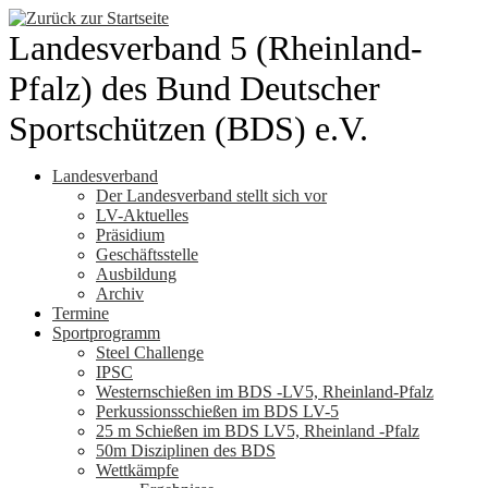
Zum
Inhalt
Landesverband 5 (Rheinland-
springen
Pfalz) des Bund Deutscher
Sportschützen (BDS) e.V.
Landesverband
Der Landesverband stellt sich vor
LV-Aktuelles
Präsidium
Geschäftsstelle
Ausbildung
Archiv
Termine
Sportprogramm
Steel Challenge
IPSC
Westernschießen im BDS -LV5, Rheinland-Pfalz
Perkussionsschießen im BDS LV-5
25 m Schießen im BDS LV5, Rheinland -Pfalz
50m Disziplinen des BDS
Wettkämpfe