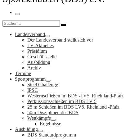
Menü
Suche
Suchen …
Landesverband
Der Landesverband stellt sich vor
LV-Aktuelles
Präsidium
Geschäftsstelle
Ausbildung
Archiv
Termine
Sportprogramm
Steel Challenge
IPSC
Westernschießen im BDS -LV5, Rheinland-Pfalz
Perkussionsschießen im BDS LV-5
25 m Schießen im BDS LV5, Rheinland -Pfalz
50m Disziplinen des BDS
Wettkämpfe
Ergebnisse
Ausbildung
BDS Standardprogramm