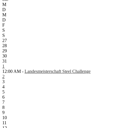
M
D
M
D
F
S
S
27
28
29
30
31
1
12:00 AM -
Landesmeisterschaft Steel Challenge
2
3
4
5
6
7
8
9
10
11
12