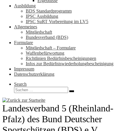
Ergebnisse
Ausbildung
BDS Standardprogramm
IPSC Ausbildung
IPSC SuRT Vorbereitung im LV5
Allgemeines
Mitgliedschaft
Bundesverband (BDS)
Formulare
Mitgliedschaft – Formulare
Waffenbefürwortung
Richtlinien Bedürfnisbescheinigungen
Infos zur Bedürfniswiederholungbescheinigung
Impressum
Datenschutzerklärung
Search
Suche
Suchen …
Landesverband 5 (Rheinland-
Pfalz) des Bund Deutscher
Sportschützen (BDS) e.V.