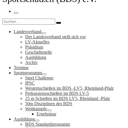
Menü
Suche
Suchen …
Landesverband
Der Landesverband stellt sich vor
LV-Aktuelles
Präsidium
Geschäftsstelle
Ausbildung
Archiv
Termine
Sportprogramm
Steel Challenge
IPSC
Westernschießen im BDS -LV5, Rheinland-Pfalz
Perkussionsschießen im BDS LV-5
25 m Schießen im BDS LV5, Rheinland -Pfalz
50m Disziplinen des BDS
Wettkämpfe
Ergebnisse
Ausbildung
BDS Standardprogramm