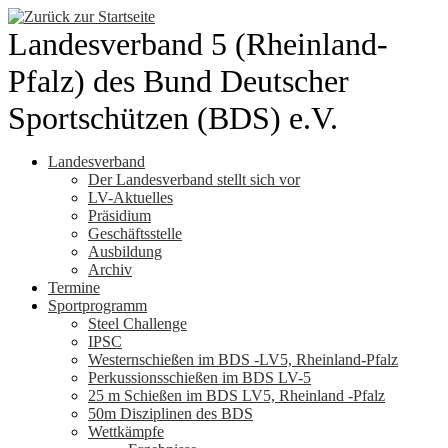
Zum
Inhalt
Landesverband 5 (Rheinland-
springen
Pfalz) des Bund Deutscher
Sportschützen (BDS) e.V.
Landesverband
Der Landesverband stellt sich vor
LV-Aktuelles
Präsidium
Geschäftsstelle
Ausbildung
Archiv
Termine
Sportprogramm
Steel Challenge
IPSC
Westernschießen im BDS -LV5, Rheinland-Pfalz
Perkussionsschießen im BDS LV-5
25 m Schießen im BDS LV5, Rheinland -Pfalz
50m Disziplinen des BDS
Wettkämpfe