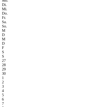
Mo.
Di.
Mi.
Do.
Fr.
Sa.
So.
M
D
M
D
F
S
S
27
28
29
30
1
2
3
4
5
6
7