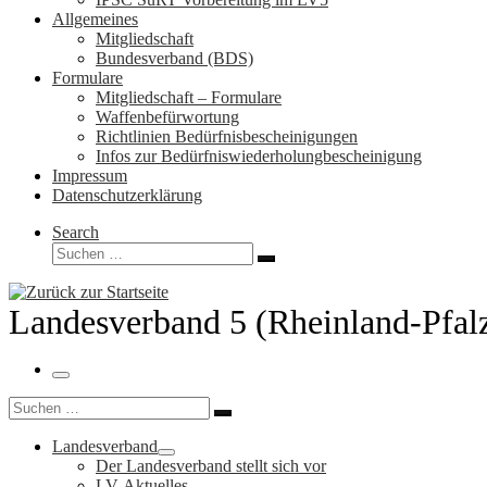
Allgemeines
Mitgliedschaft
Bundesverband (BDS)
Formulare
Mitgliedschaft – Formulare
Waffenbefürwortung
Richtlinien Bedürfnisbescheinigungen
Infos zur Bedürfniswiederholungbescheinigung
Impressum
Datenschutzerklärung
Search
Suche
Suchen …
Landesverband 5 (Rheinland-Pfal
Menü
Suche
Suchen …
Landesverband
Der Landesverband stellt sich vor
LV-Aktuelles