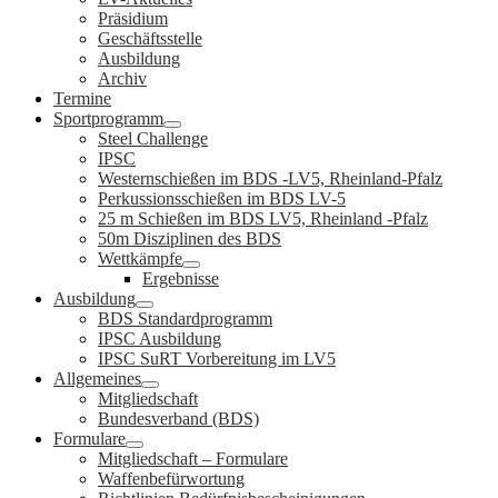
Präsidium
Geschäftsstelle
Ausbildung
Archiv
Termine
Sportprogramm
Steel Challenge
IPSC
Westernschießen im BDS -LV5, Rheinland-Pfalz
Perkussionsschießen im BDS LV-5
25 m Schießen im BDS LV5, Rheinland -Pfalz
50m Disziplinen des BDS
Wettkämpfe
Ergebnisse
Ausbildung
BDS Standardprogramm
IPSC Ausbildung
IPSC SuRT Vorbereitung im LV5
Allgemeines
Mitgliedschaft
Bundesverband (BDS)
Formulare
Mitgliedschaft – Formulare
Waffenbefürwortung