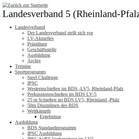
Zum
Inhalt
Landesverband 5 (Rheinland-Pfal
springen
Landesverband
Der Landesverband stellt sich vor
LV-Aktuelles
Präsidium
Geschäftsstelle
Ausbildung
Archiv
Termine
Sportprogramm
Steel Challenge
IPSC
Westernschießen im BDS -LV5, Rheinland-Pfalz
Perkussionsschießen im BDS LV-5
25 m Schießen im BDS LV5, Rheinland -Pfalz
50m Disziplinen des BDS
Wettkämpfe
Ergebnisse
Ausbildung
BDS Standardprogramm
IPSC Ausbildung
IPSC SuRT Vorbereitung im LV5