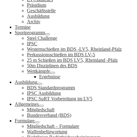
Präsidium
Geschäftsstelle
Ausbildung
Archiv
Termine
Sportprogramm
Steel Challenge
IPSC
Westernschießen im BDS -LV5, Rheinland-Pfalz
Perkussionsschießen im BDS LV-5
25 m Schießen im BDS LV5, Rheinland -Pfalz
50m Disziplinen des BDS
Wettkämpfe
Ergebnisse
Ausbildung
BDS Standardprogramm
IPSC Ausbildung
IPSC SuRT Vorbereitung im LV5
Allgemeines
Mitgliedschaft
Bundesverband (BDS)
Formulare
Mitgliedschaft – Formulare
Waffenbefürwortung