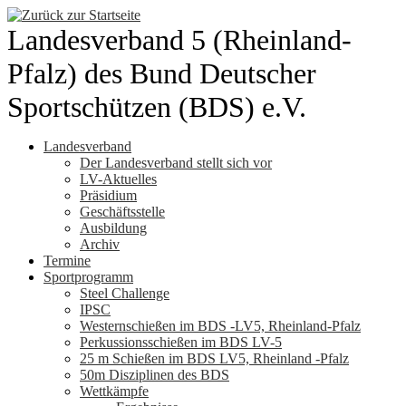
Zum
Inhalt
Landesverband 5 (Rheinland-
springen
Pfalz) des Bund Deutscher
Sportschützen (BDS) e.V.
Landesverband
Der Landesverband stellt sich vor
LV-Aktuelles
Präsidium
Geschäftsstelle
Ausbildung
Archiv
Termine
Sportprogramm
Steel Challenge
IPSC
Westernschießen im BDS -LV5, Rheinland-Pfalz
Perkussionsschießen im BDS LV-5
25 m Schießen im BDS LV5, Rheinland -Pfalz
50m Disziplinen des BDS
Wettkämpfe