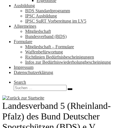
Ergebnisse
Ausbildung
BDS Standardprogramm
IPSC Ausbildung
IPSC SuRT Vorbereitung im LV5
Allgemeines
Mitgliedschaft
Bundesverband (BDS)
Formulare
Mitgliedschaft – Formulare
Waffenbefürwortung
Richtlinien Bedürfnisbescheinigungen
Infos zur Bedürfniswiederholungbescheinigung
Impressum
Datenschutzerklärung
Search
Suche
Suchen …
Landesverband 5 (Rheinland-
Pfalz) des Bund Deutscher
Sportschützen (BDS) e.V.