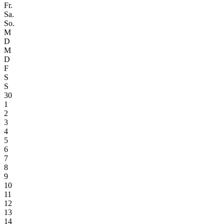
Fr.
Sa.
So.
M
D
M
D
F
S
S
30
1
2
3
4
5
6
7
8
9
10
11
12
13
14