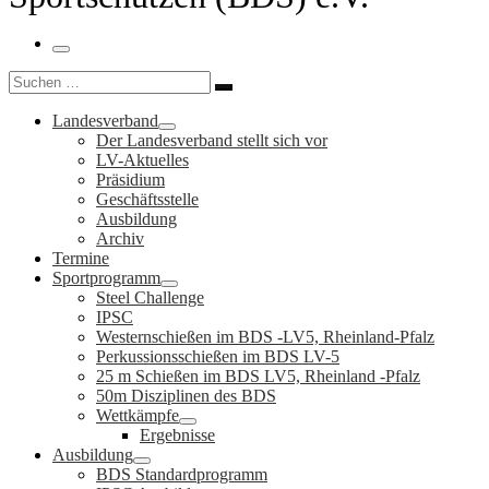
Menü
Suche
Suchen …
Landesverband
Der Landesverband stellt sich vor
LV-Aktuelles
Präsidium
Geschäftsstelle
Ausbildung
Archiv
Termine
Sportprogramm
Steel Challenge
IPSC
Westernschießen im BDS -LV5, Rheinland-Pfalz
Perkussionsschießen im BDS LV-5
25 m Schießen im BDS LV5, Rheinland -Pfalz
50m Disziplinen des BDS
Wettkämpfe
Ergebnisse
Ausbildung
BDS Standardprogramm