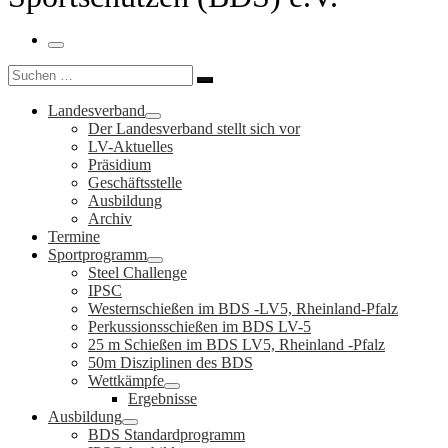
Menü
Suche
Suchen …
Landesverband
Der Landesverband stellt sich vor
LV-Aktuelles
Präsidium
Geschäftsstelle
Ausbildung
Archiv
Termine
Sportprogramm
Steel Challenge
IPSC
Westernschießen im BDS -LV5, Rheinland-Pfalz
Perkussionsschießen im BDS LV-5
25 m Schießen im BDS LV5, Rheinland -Pfalz
50m Disziplinen des BDS
Wettkämpfe
Ergebnisse
Ausbildung
BDS Standardprogramm