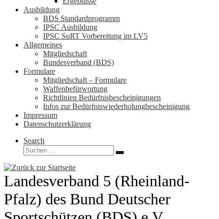
Ergebnisse
Ausbildung
BDS Standardprogramm
IPSC Ausbildung
IPSC SuRT Vorbereitung im LV5
Allgemeines
Mitgliedschaft
Bundesverband (BDS)
Formulare
Mitgliedschaft – Formulare
Waffenbefürwortung
Richtlinien Bedürfnisbescheinigungen
Infos zur Bedürfniswiederholungbescheinigung
Impressum
Datenschutzerklärung
Search
Suche
Suchen …
Landesverband 5 (Rheinland-
Pfalz) des Bund Deutscher
Sportschützen (BDS) e.V.