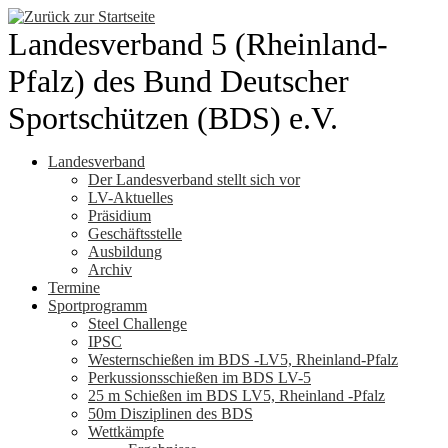
Zum
Inhalt
Landesverband 5 (Rheinland-
springen
Pfalz) des Bund Deutscher
Sportschützen (BDS) e.V.
Landesverband
Der Landesverband stellt sich vor
LV-Aktuelles
Präsidium
Geschäftsstelle
Ausbildung
Archiv
Termine
Sportprogramm
Steel Challenge
IPSC
Westernschießen im BDS -LV5, Rheinland-Pfalz
Perkussionsschießen im BDS LV-5
25 m Schießen im BDS LV5, Rheinland -Pfalz
50m Disziplinen des BDS
Wettkämpfe