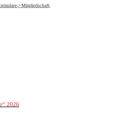
ormulare->Mitgliedschaft
.
le“ 2026