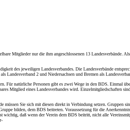
telbare Mitglieder nur die ihm angeschlossenen 13 Landesverbände. Als 
ändigkeit des jeweiligen Landesverbandes. Die Landesverbände entsprec
 als Landesverband 2 und Niedersachsen und Bremen als Landesverba
rn. Für natürliche Personen gibt es zwei Wege in den BDS. Einmal üb
lbares Mitglied eines Landesverbandes wird. Einzelmitgliedschaften sin
 müssen Sie sich mit diesen direkt in Verbindung setzen. Gruppen si
ie Gruppe bilden, dem BDS beitreten. Voraussetzung für die Anerkenntni
ist wichtig, daß wenn der Verein dem BDS beitritt, nicht alle Verein
r-