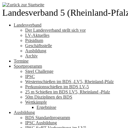
Zum
Inhalt
Landesverband 5 (Rheinland-Pfal
springen
Landesverband
Der Landesverband stellt sich vor
LV-Aktuelles
Präsidium
Geschäftsstelle
Ausbildung
Archiv
Termine
Sportprogramm
Steel Challenge
IPSC
Westernschießen im BDS -LV5, Rheinland-Pfalz
Perkussionsschießen im BDS LV-5
25 m Schießen im BDS LV5, Rheinland -Pfalz
50m Disziplinen des BDS
Wettkämpfe
Ergebnisse
Ausbildung
BDS Standardprogramm
IPSC Ausbildung
IPSC SuRT Vorbereitung im LV5