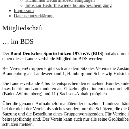
Richtlinien Bedürfnisbescheinigungen
Infos zur Bedürfniswiederholungbescheinigung
Impressum
Datenschutzerklärung
Mitgliedschaft
… im BDS
Der
Bund Deutscher Sportschützen 1975 e.V. (BDS)
hat als unmit
einen dieser Landesverbände Mitglied im BDS werden.
Bei Vereinen/Gruppen ergibt sich aus dem Sitz des Vereins die Zust
Brandenburg als Landesverband 1, Hamburg und Schleswig Holstein
Die Landesverbände 4 bis 13 entsprechen den einzelnen Bundeslände
bzw. beitritt und zum anderen als Einzelmitglied, indem man unmitte
(Baden-Württemberg) und 11 ( Sachsen-Anhalt ) möglich.
Über die genauen Aufnahmeformalitäten der einzelnen Landesverbände
bei der nicht der Verein als solches sondern nur die Schützen, die d
Satzung und die Bestellung eines Gruppenvorsitzenden. Für Vereine 
beitragspflichtig sind. Der Verein kann auch nur alle seine Großkalibe
schützen melden.