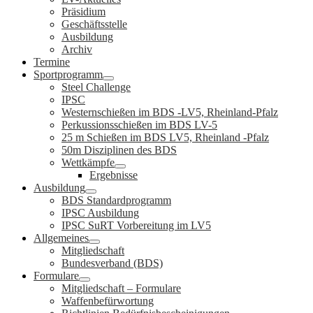
Präsidium
Geschäftsstelle
Ausbildung
Archiv
Termine
Sportprogramm
Steel Challenge
IPSC
Westernschießen im BDS -LV5, Rheinland-Pfalz
Perkussionsschießen im BDS LV-5
25 m Schießen im BDS LV5, Rheinland -Pfalz
50m Disziplinen des BDS
Wettkämpfe
Ergebnisse
Ausbildung
BDS Standardprogramm
IPSC Ausbildung
IPSC SuRT Vorbereitung im LV5
Allgemeines
Mitgliedschaft
Bundesverband (BDS)
Formulare
Mitgliedschaft – Formulare
Waffenbefürwortung