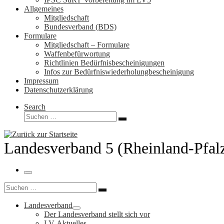
Allgemeines
Mitgliedschaft
Bundesverband (BDS)
Formulare
Mitgliedschaft – Formulare
Waffenbefürwortung
Richtlinien Bedürfnisbescheinigungen
Infos zur Bedürfniswiederholungbescheinigung
Impressum
Datenschutzerklärung
Search
Suche
Suchen …
Landesverband 5 (Rheinland-Pfal
Menü
Suche
Suchen …
Landesverband
Der Landesverband stellt sich vor
LV-Aktuelles