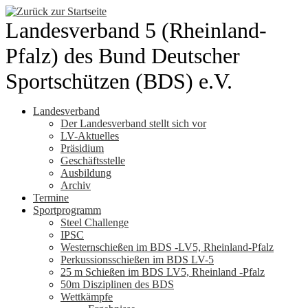
Zum
Inhalt
Landesverband 5 (Rheinland-
springen
Pfalz) des Bund Deutscher
Sportschützen (BDS) e.V.
Landesverband
Der Landesverband stellt sich vor
LV-Aktuelles
Präsidium
Geschäftsstelle
Ausbildung
Archiv
Termine
Sportprogramm
Steel Challenge
IPSC
Westernschießen im BDS -LV5, Rheinland-Pfalz
Perkussionsschießen im BDS LV-5
25 m Schießen im BDS LV5, Rheinland -Pfalz
50m Disziplinen des BDS
Wettkämpfe