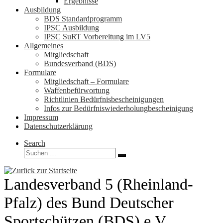
Ergebnisse
Ausbildung
BDS Standardprogramm
IPSC Ausbildung
IPSC SuRT Vorbereitung im LV5
Allgemeines
Mitgliedschaft
Bundesverband (BDS)
Formulare
Mitgliedschaft – Formulare
Waffenbefürwortung
Richtlinien Bedürfnisbescheinigungen
Infos zur Bedürfniswiederholungbescheinigung
Impressum
Datenschutzerklärung
Search
Suche
Suchen …
Landesverband 5 (Rheinland-
Pfalz) des Bund Deutscher
Sportschützen (BDS) e.V.