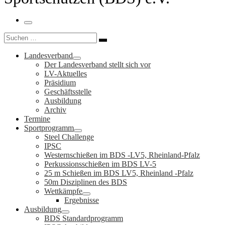
Menü
Suche
Suchen …
Landesverband
Der Landesverband stellt sich vor
LV-Aktuelles
Präsidium
Geschäftsstelle
Ausbildung
Archiv
Termine
Sportprogramm
Steel Challenge
IPSC
Westernschießen im BDS -LV5, Rheinland-Pfalz
Perkussionsschießen im BDS LV-5
25 m Schießen im BDS LV5, Rheinland -Pfalz
50m Disziplinen des BDS
Wettkämpfe
Ergebnisse
Ausbildung
BDS Standardprogramm