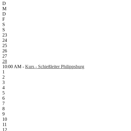
D
M
D
F
S
S
23
24
25
26
27
28
10:00 AM -
Kurs - Schießleiter Philippsburg
1
2
3
4
5
6
7
8
9
10
11
12