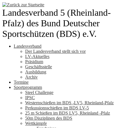
Zum
Inhalt
Landesverband 5 (Rheinland-
springen
Pfalz) des Bund Deutscher
Sportschützen (BDS) e.V.
Landesverband
Der Landesverband stellt sich vor
LV-Aktuelles
Präsidium
Geschäftsstelle
Ausbildung
Archiv
Termine
Sportprogramm
Steel Challenge
IPSC
Westernschießen im BDS -LV5, Rheinland-Pfalz
Perkussionsschießen im BDS LV-5
25 m Schießen im BDS LV5, Rheinland -Pfalz
50m Disziplinen des BDS
Wettkämpfe