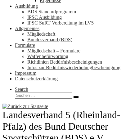
Ergebnisse
Ausbildung
BDS Standardprogramm
IPSC Ausbildung
IPSC SuRT Vorbereitung im LV5
Allgemeines
Mitgliedschaft
Bundesverband (BDS)
Formulare
Mitgliedschaft – Formulare
Waffenbefürwortung
Richtlinien Bedürfnisbescheinigungen
Infos zur Bedürfniswiederholungbescheinigung
Impressum
Datenschutzerklärung
Search
Suche
Suchen …
Landesverband 5 (Rheinland-
Pfalz) des Bund Deutscher
Sportschützen (BDS) e.V.