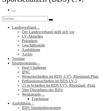
Menü
Suche
Suchen …
Landesverband
Der Landesverband stellt sich vor
LV-Aktuelles
Präsidium
Geschäftsstelle
Ausbildung
Archiv
Termine
Sportprogramm
Steel Challenge
IPSC
Westernschießen im BDS -LV5, Rheinland-Pfalz
Perkussionsschießen im BDS LV-5
25 m Schießen im BDS LV5, Rheinland -Pfalz
50m Disziplinen des BDS
Wettkämpfe
Ergebnisse
Ausbildung
BDS Standardprogramm