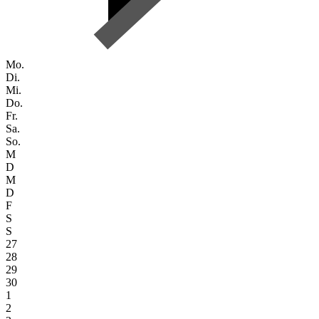
Mo.
Di.
Mi.
Do.
Fr.
Sa.
So.
M
D
M
D
F
S
S
27
28
29
30
1
2