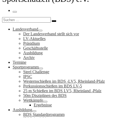
Menü
Suche
Suchen …
Landesverband
Der Landesverband stellt sich vor
LV-Aktuelles
Präsidium
Geschäftsstelle
Ausbildung
Archiv
Termine
Sportprogramm
Steel Challenge
IPSC
Westernschießen im BDS -LV5, Rheinland-Pfalz
Perkussionsschießen im BDS LV-5
25 m Schießen im BDS LV5, Rheinland -Pfalz
50m Disziplinen des BDS
Wettkämpfe
Ergebnisse
Ausbildung
BDS Standardprogramm