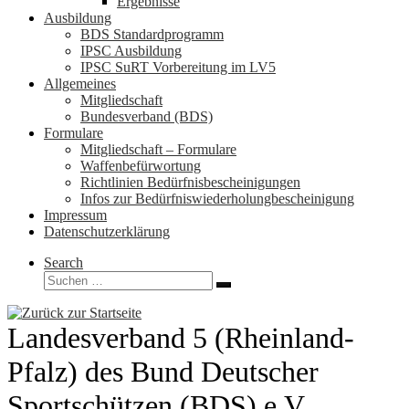
Ergebnisse
Ausbildung
BDS Standardprogramm
IPSC Ausbildung
IPSC SuRT Vorbereitung im LV5
Allgemeines
Mitgliedschaft
Bundesverband (BDS)
Formulare
Mitgliedschaft – Formulare
Waffenbefürwortung
Richtlinien Bedürfnisbescheinigungen
Infos zur Bedürfniswiederholungbescheinigung
Impressum
Datenschutzerklärung
Search
Suche
Suchen …
Landesverband 5 (Rheinland-
Pfalz) des Bund Deutscher
Sportschützen (BDS) e.V.