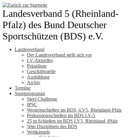
Zum
Inhalt
Landesverband 5 (Rheinland-
springen
Pfalz) des Bund Deutscher
Sportschützen (BDS) e.V.
Landesverband
Der Landesverband stellt sich vor
LV-Aktuelles
Präsidium
Geschäftsstelle
Ausbildung
Archiv
Termine
Sportprogramm
Steel Challenge
IPSC
Westernschießen im BDS -LV5, Rheinland-Pfalz
Perkussionsschießen im BDS LV-5
25 m Schießen im BDS LV5, Rheinland -Pfalz
50m Disziplinen des BDS
Wettkämpfe