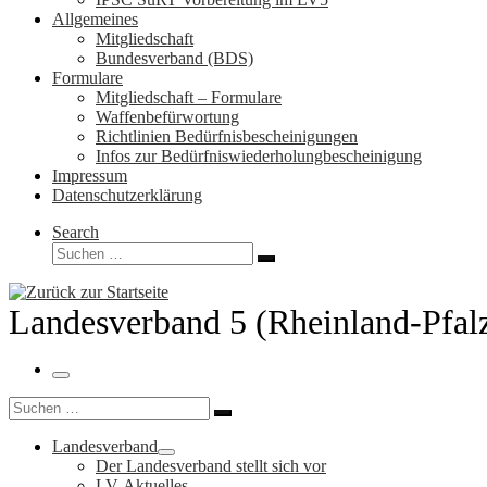
Allgemeines
Mitgliedschaft
Bundesverband (BDS)
Formulare
Mitgliedschaft – Formulare
Waffenbefürwortung
Richtlinien Bedürfnisbescheinigungen
Infos zur Bedürfniswiederholungbescheinigung
Impressum
Datenschutzerklärung
Search
Suche
Suchen …
Landesverband 5 (Rheinland-Pfal
Menü
Suche
Suchen …
Landesverband
Der Landesverband stellt sich vor
LV-Aktuelles