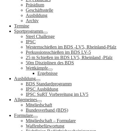
Präsidium
Geschäftsstelle
Ausbildung
Archiv
Termine
Sportprogramm
Steel Challenge
IPSC
Westernschießen im BDS -LV5, Rheinland-Pfalz
Perkussionsschießen im BDS LV-5
25 m Schießen im BDS LV5, Rheinland -Pfalz
50m Disziplinen des BDS
Wettkämpfe
Ergebnisse
Ausbildung
BDS Standardprogramm
IPSC Ausbildung
IPSC SuRT Vorbereitung im LV5
Allgemeines
Mitgliedschaft
Bundesverband (BDS)
Formulare
Mitgliedschaft – Formulare
Waffenbefürwortung