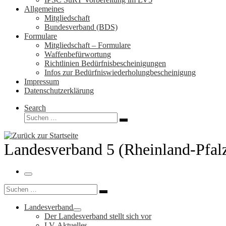
Allgemeines
Mitgliedschaft
Bundesverband (BDS)
Formulare
Mitgliedschaft – Formulare
Waffenbefürwortung
Richtlinien Bedürfnisbescheinigungen
Infos zur Bedürfniswiederholungbescheinigung
Impressum
Datenschutzerklärung
Search
Suche
Suchen …
Landesverband 5 (Rheinland-Pfal
Menü
Suche
Suchen …
Landesverband
Der Landesverband stellt sich vor
LV-Aktuelles