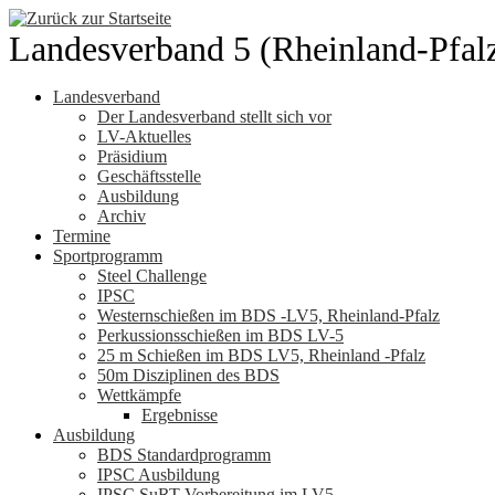
Zum
Inhalt
Landesverband 5 (Rheinland-Pfal
springen
Landesverband
Der Landesverband stellt sich vor
LV-Aktuelles
Präsidium
Geschäftsstelle
Ausbildung
Archiv
Termine
Sportprogramm
Steel Challenge
IPSC
Westernschießen im BDS -LV5, Rheinland-Pfalz
Perkussionsschießen im BDS LV-5
25 m Schießen im BDS LV5, Rheinland -Pfalz
50m Disziplinen des BDS
Wettkämpfe
Ergebnisse
Ausbildung
BDS Standardprogramm
IPSC Ausbildung
IPSC SuRT Vorbereitung im LV5