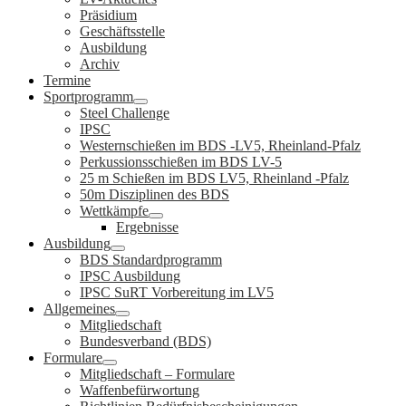
Präsidium
Geschäftsstelle
Ausbildung
Archiv
Termine
Sportprogramm
Steel Challenge
IPSC
Westernschießen im BDS -LV5, Rheinland-Pfalz
Perkussionsschießen im BDS LV-5
25 m Schießen im BDS LV5, Rheinland -Pfalz
50m Disziplinen des BDS
Wettkämpfe
Ergebnisse
Ausbildung
BDS Standardprogramm
IPSC Ausbildung
IPSC SuRT Vorbereitung im LV5
Allgemeines
Mitgliedschaft
Bundesverband (BDS)
Formulare
Mitgliedschaft – Formulare
Waffenbefürwortung