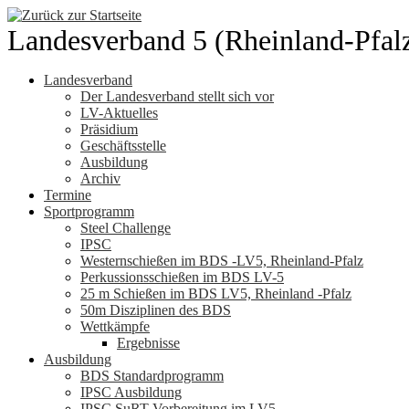
Zum
Inhalt
Landesverband 5 (Rheinland-Pfal
springen
Landesverband
Der Landesverband stellt sich vor
LV-Aktuelles
Präsidium
Geschäftsstelle
Ausbildung
Archiv
Termine
Sportprogramm
Steel Challenge
IPSC
Westernschießen im BDS -LV5, Rheinland-Pfalz
Perkussionsschießen im BDS LV-5
25 m Schießen im BDS LV5, Rheinland -Pfalz
50m Disziplinen des BDS
Wettkämpfe
Ergebnisse
Ausbildung
BDS Standardprogramm
IPSC Ausbildung
IPSC SuRT Vorbereitung im LV5