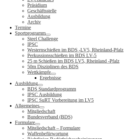
Präsidium
Geschäftsstelle
Ausbildung
Archiv
Termine
Sportprogramm
Steel Challenge
IPSC
Westernschießen im BDS -LV5, Rheinland-Pfalz
Perkussionsschießen im BDS LV-5
25 m Schießen im BDS LV5, Rheinland -Pfalz
50m Disziplinen des BDS
Wettkämpfe
Ergebnisse
Ausbildung
BDS Standardprogramm
IPSC Ausbildung
IPSC SuRT Vorbereitung im LV5
Allgemeines
Mitgliedschaft
Bundesverband (BDS)
Formulare
Mitgliedschaft – Formulare
Waffenbefürwortung