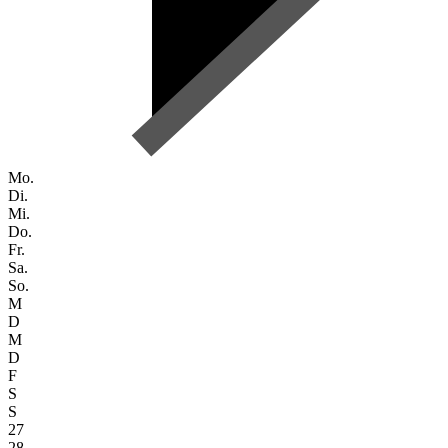
Mo.
Di.
Mi.
Do.
Fr.
Sa.
So.
M
D
M
D
F
S
S
27
28