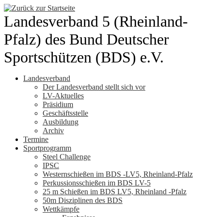
Zum
Inhalt
Landesverband 5 (Rheinland-
springen
Pfalz) des Bund Deutscher
Sportschützen (BDS) e.V.
Landesverband
Der Landesverband stellt sich vor
LV-Aktuelles
Präsidium
Geschäftsstelle
Ausbildung
Archiv
Termine
Sportprogramm
Steel Challenge
IPSC
Westernschießen im BDS -LV5, Rheinland-Pfalz
Perkussionsschießen im BDS LV-5
25 m Schießen im BDS LV5, Rheinland -Pfalz
50m Disziplinen des BDS
Wettkämpfe