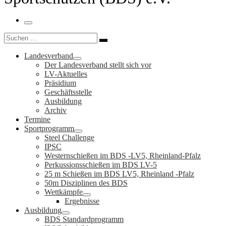
Menü
Suche
Suchen …
Landesverband
Der Landesverband stellt sich vor
LV-Aktuelles
Präsidium
Geschäftsstelle
Ausbildung
Archiv
Termine
Sportprogramm
Steel Challenge
IPSC
Westernschießen im BDS -LV5, Rheinland-Pfalz
Perkussionsschießen im BDS LV-5
25 m Schießen im BDS LV5, Rheinland -Pfalz
50m Disziplinen des BDS
Wettkämpfe
Ergebnisse
Ausbildung
BDS Standardprogramm