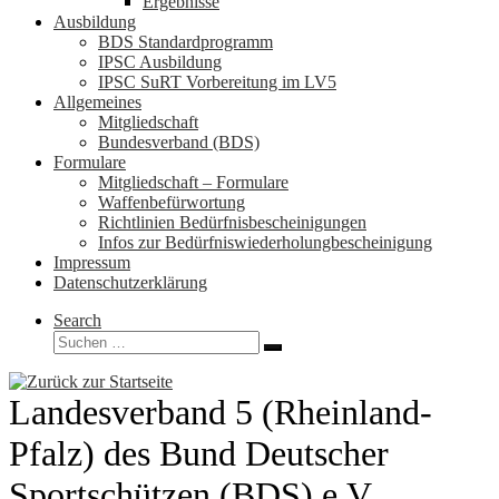
Ergebnisse
Ausbildung
BDS Standardprogramm
IPSC Ausbildung
IPSC SuRT Vorbereitung im LV5
Allgemeines
Mitgliedschaft
Bundesverband (BDS)
Formulare
Mitgliedschaft – Formulare
Waffenbefürwortung
Richtlinien Bedürfnisbescheinigungen
Infos zur Bedürfniswiederholungbescheinigung
Impressum
Datenschutzerklärung
Search
Suche
Suchen …
Landesverband 5 (Rheinland-
Pfalz) des Bund Deutscher
Sportschützen (BDS) e.V.